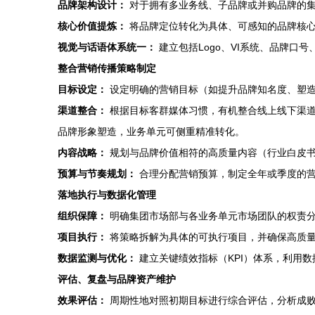
品牌架构设计：
对于拥有多业务线、子品牌或并购品牌的集
核心价值提炼：
将品牌定位转化为具体、可感知的品牌核心
视觉与话语体系统一：
建立包括Logo、VI系统、品牌
整合营销传播策略制定
目标设定：
设定明确的营销目标（如提升品牌知名度、塑造
渠道整合：
根据目标客群媒体习惯，有机整合线上线下渠道
品牌形象塑造，业务单元可侧重精准转化。
内容战略：
规划与品牌价值相符的高质量内容（行业白皮书
预算与节奏规划：
合理分配营销预算，制定全年或季度的
落地执行与数据化管理
组织保障：
明确集团市场部与各业务单元市场团队的权责
项目执行：
将策略拆解为具体的可执行项目，并确保高质
数据监测与优化：
建立关键绩效指标（KPI）体系，利用
评估、复盘与品牌资产维护
效果评估：
周期性地对照初期目标进行综合评估，分析成