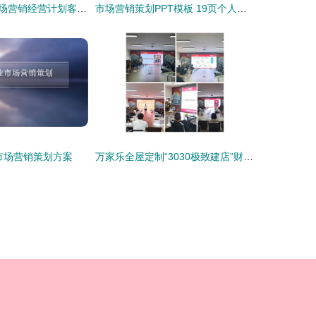
商务企业介绍市场营销经营计划客户服务图片设计素材 高清模板下载 23.55mb 工作计划ppt大全
市场营销策划PPT模板 19页个人实战干货全解析
市场营销策划方案
万家乐全屋定制“3030极致建店”财富峰会圆满落幕，共绘家居新蓝图